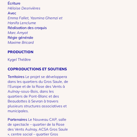
Écriture
Héloïse Desrivières
Avec
Emma Fallet, Yasmina Ghemzi et
Hanifa Lenclume
Réalisation des croquis
Marc Amyot
Régie générale
Maxime Bricard
PRODUCTION
Kygel Théâtre
COPRODUCTIONS ET SOUTIENS
Territoires
Le projet se développera
dans les quartiers du Gros Saule, de
l’Europe et de la Rose des Vents à
Aulnay-sous-Bois, dans les
quartiers de Pont-Blanc et des
Beaudottes à Sevran à travers
plusieurs structures associatives et
municipales.
Partenaires
Le Nouveau CAP, salle
de spectacle – quartier de la Rose
des Vents Aulnay, ACSA Gros Saule
», centre social – quartier Gros