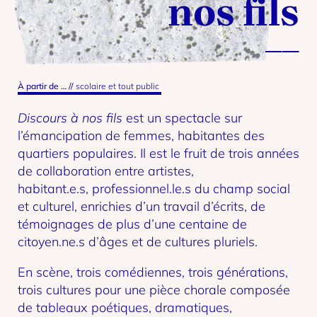
nos fils
À partir de …
//
scolaire et tout public
Discours
à
nos
fils
est un spectacle sur
l’émancipation de femmes, habitantes des
quartiers populaires. Il est le fruit de trois années
de collaboration entre artistes,
habitant.e.s, professionnel.
le.s du champ social
et culturel, enrichies d’un travail d’écrits, de
témoignages de plus d’une centaine de
citoyen.ne.s d’âges et de cultures pluriels.
En scène, trois comédiennes, trois générations,
trois cultures pour une pièce chorale composée
de tableaux poétiques, dramatiques,