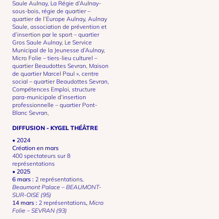
Saule Aulnay, La Régie d’Aulnay-
sous-bois, régie de quartier –
quartier de l’Europe Aulnay, Aulnay
Saule, association de prévention et
d’insertion par le sport – quartier
Gros Saule Aulnay, Le Service
Municipal de la Jeunesse d’Aulnay,
Micro Folie – tiers-lieu culturel –
quartier Beaudottes Sevran, Maison
de quartier Marcel Paul », centre
social – quartier Beaudottes Sevran,
Compétences Emploi, structure
para-municipale d’insertion
professionnelle – quartier Pont-
Blanc Sevran,
DIFFUSION - KYGEL THÉÂTRE
• 2024
Création en mars
400 spectateurs sur 8
représentations
• 2025
6 mars :
2 représentations
,
Beaumont Palace – BEAUMONT-
SUR-OISE (95)
14 mars :
2 représentations
,
Micro
Folie – SEVRAN (93)