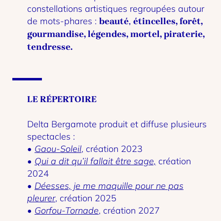
constellations artistiques regroupées autour
de mots-phares :
,
beauté
étincelles, forêt,
gourmandise, légendes, mortel, piraterie,
tendresse.
LE RÉPERTOIRE
Delta Bergamote produit et diffuse plusieurs
spectacles :
•
Gaou-Soleil
, création 2023
•
Qui a dit qu’il fallait être sage,
création
2024
•
Déesses, je me maquille pour ne pas
pleurer
, création 2025
•
Gorfou-Tornade
, création 2027