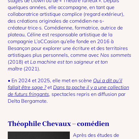
stages de clown ou de « Théâtre furieux ». Depuis
quelques années, elle accompagne, en tant que
collaboratrice artistique complice (regard extérieur),
des créations originales de comédien·ne·s-
créateur·trice·s. Comédienne, formatrice, autrice de
plateau, Céline est responsable artistique de la
compagnie L’oCCasion qu’elle fonde en 2016 à
Besançon pour explorer une écriture et des territoires
artistiques plus personnels, comme avec
Nos sommets
(2018) et
La machine est ton saigneur et ton
maître
(2021).
• En 2024 et 2025, elle met en scène
Qui a dit qu’il
fallait être sage ?
et
Dans ta poche il y a une collection
de futurs fringants
, spectacles repris en diffusion par
Delta Bergamote.
Théophile Chevaux – comédien
Après des études de