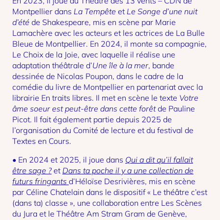
En 2023, il joue au Théâtre des 13 vents – CDN de
Montpellier dans
La Tempête
et
Le Songe d’une nuit
d’été
de Shakespeare, mis en scène par Marie
Lamachère avec les acteurs et les actrices de La Bulle
Bleue de Montpellier. En 2024, il monte sa compagnie,
Le Choix de la Joie, avec laquelle il réalise une
adaptation théâtrale d’
Une île à la mer
, bande
dessinée de Nicolas Poupon, dans le cadre de la
comédie du livre de Montpellier en partenariat avec la
librairie En traits libres. Il met en scène le texte
Votre
âme soeur est peut-être dans cette forêt
de Pauline
Picot. Il fait également partie depuis 2025 de
l’organisation du Comité de lecture et du festival de
Textes en Cours.
• En 2024 et 2025, il joue dans
Qui a dit qu’il fallait
être sage ?
et
Dans ta poche il y a une collection de
futurs fringants
d’Héloïse Desrivières, mis en scène
par Céline Chatelain dans le dispositif « Le théâtre c’est
(dans ta) classe », une collaboration entre Les Scènes
du Jura et le Théâtre Am Stram Gram de Genève,