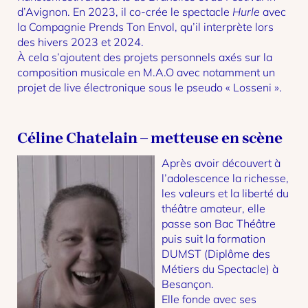
d’Avignon. En 2023, il co-crée le spectacle
Hurle
avec
la Compagnie Prends Ton Envol, qu’il interprète lors
des hivers 2023 et 2024.
À cela s’ajoutent des projets personnels axés sur la
composition musicale en M.A.O avec notamment un
projet de live électronique sous le pseudo « Losseni ».
Céline Chatelain – metteuse en scène
Après avoir découvert à
l’adolescence la richesse,
les valeurs et la liberté du
théâtre amateur, elle
passe son Bac Théâtre
puis suit la formation
DUMST (Diplôme des
Métiers du Spectacle) à
Besançon.
Elle fonde avec ses