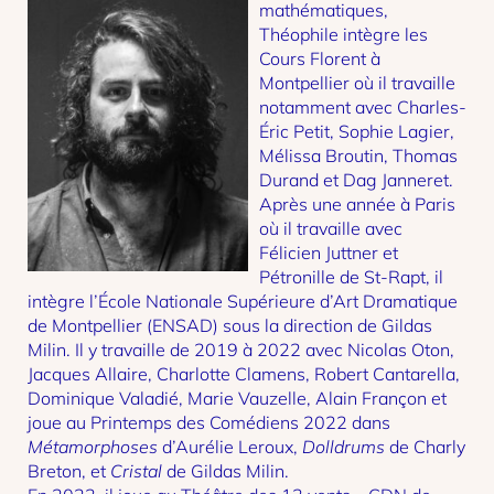
mathématiques,
Théophile intègre les
Cours Florent à
Montpellier où il travaille
notamment avec Charles-
Éric Petit, Sophie Lagier,
Mélissa Broutin, Thomas
Durand et Dag Janneret.
Après une année à Paris
où il travaille avec
Félicien Juttner et
Pétronille de St-Rapt, il
intègre l’École Nationale Supérieure d’Art Dramatique
de Montpellier (ENSAD) sous la direction de Gildas
Milin. Il y travaille de 2019 à 2022 avec Nicolas Oton,
Jacques Allaire, Charlotte Clamens, Robert Cantarella,
Dominique Valadié, Marie Vauzelle, Alain Françon et
joue au Printemps des Comédiens 2022 dans
Métamorphoses
d’Aurélie Leroux,
Dolldrums
de Charly
Breton, et
Cristal
de Gildas Milin.