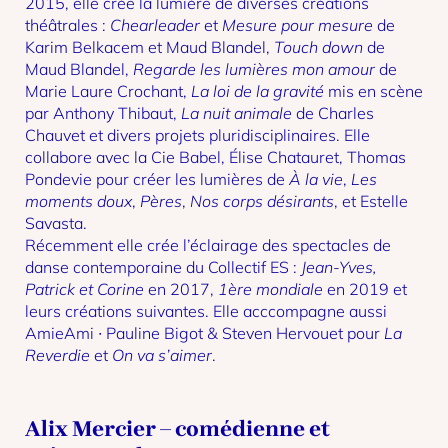
2015, elle crée la lumière de diverses créations
théâtrales :
Chearleader
et
Mesure pour mesure
de
Karim Belkacem et Maud Blandel,
Touch down
de
Maud Blandel,
Regarde les lumières mon amour
de
Marie Laure Crochant,
La loi de la gravité
mis en scène
par Anthony Thibaut,
La nuit animale
de Charles
Chauvet et divers projets pluridisciplinaires. Elle
collabore avec la Cie Babel, Élise Chatauret, Thomas
Pondevie pour créer les lumières de
À la vie
,
Les
moments doux
,
Pères
,
Nos corps désirants
, et Estelle
Savasta.
Récemment elle crée l’éclairage des spectacles de
danse contemporaine du Collectif ES :
Jean-Yves,
Patrick et Corine
en 2017,
1ère mondiale
en 2019 et
leurs créations suivantes. Elle acccompagne aussi
AmieAmi ∙ Pauline Bigot & Steven Hervouet pour
La
Reverdie
et
On va s’aimer
.
Alix Mercier – comédienne et