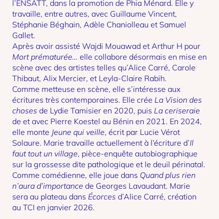
l’ENSATT, dans la promotion de Phia Ménard. Elle y
travaille, entre autres, avec Guillaume Vincent,
Stéphanie Béghain, Adèle Chaniolleau et Samuel
Gallet.
Après avoir assisté Wajdi Mouawad et Arthur H pour
Mort prématurée…
elle collabore désormais en mise en
scène avec des artistes telles qu’Alice Carré, Carole
Thibaut, Alix Mercier, et Leyla-Claire Rabih.
Comme metteuse en scène, elle s’intéresse aux
écritures très contemporaines. Elle crée
La Vision des
choses
de Lydie Tamisier en 2020, puis
La ceriseraie
de et avec Pierre Koestel au Bénin en 2021. En 2024,
elle monte
Jeune qui veille
, écrit par Lucie Vérot
Solaure. Marie travaille actuellement à l’écriture d’
Il
faut tout un village
, pièce-enquête autobiographique
sur la grossesse dite pathologique et le deuil périnatal.
Comme comédienne, elle joue dans
Quand plus rien
n’aura d’importance
de Georges Lavaudant. Marie
sera au plateau dans
Écorces
d’Alice Carré, création
au TCI en janvier 2026.