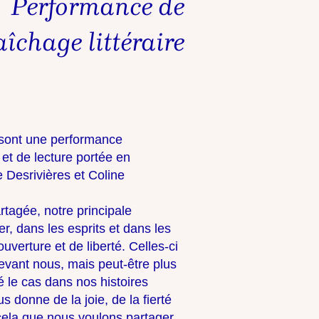
Performance de
îchage littéraire
s sont une performance
e et de lecture portée en
e Desrivières et Coline
tagée, notre principale
r, dans les esprits et dans les
verture et de liberté. Celles-ci
evant nous, mais peut-être plus
́ le cas dans nos histoires
s donne de la joie, de la fierté
t cela que nous voulons partager