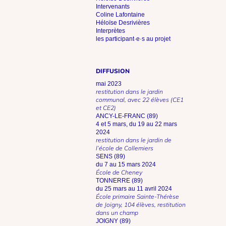
Intervenants
Coline Lafontaine
Héloïse Desrivières
Interprètes
les participant·e·s au projet
DIFFUSION
mai 2023
restitution dans le jardin
communal, avec 22 élèves (CE1
et CE2)
ANCY-LE-FRANC (89)
4 et 5 mars, du 19 au 22 mars
2024
restitution dans le jardin de
l’école de Collemiers
SENS (89)
du 7 au 15 mars 2024
École de Cheney
TONNERRE (89)
du 25 mars au 11 avril 2024
École primaire Sainte-Thérèse
de Joigny, 104 élèves, restitution
dans un champ
JOIGNY (89)