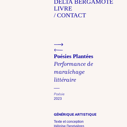
DELTA BERGAMOTE
LIVRE
CONTACT
Previous project
Next project
Poésies Plantées
Performance de
maraîchage
littéraire
Poésie
2023
GÉNÉRIQUE ARTISTIQUE
Texte et conception
Héloïse Desrivières