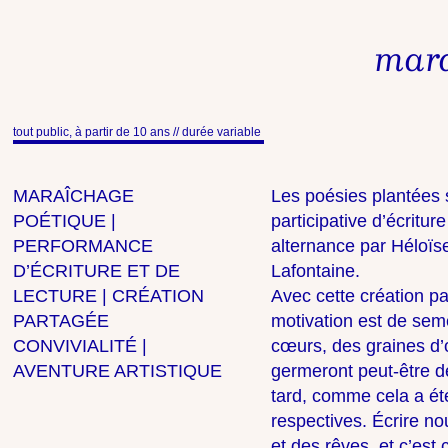
mara
tout public, à partir de 10 ans
//
durée variable
MARAÎCHAGE
Les poésies plantée
POÉTIQUE |
participative d’écritur
PERFORMANCE
alternance par Héloïs
D’ÉCRITURE ET DE
Lafontaine.
LECTURE | CRÉATION
Avec cette création par
PARTAGÉE
motivation est de seme
CONVIVIALITÉ |
cœurs, des graines d’ou
AVENTURE ARTISTIQUE
germeront peut-être d
tard, comme cela a éte
respectives. Écrire nou
et des rêves, et c’es