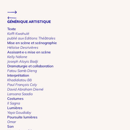
Previous project
Next project
GÉNÉRIQUE ARTISTIQUE
Texte
Koffi Kwahulé
publié aux Editions Théâtrales
Mise en scène et scénographie
Héloïse Desrivières
Assisant·e·s mise en scène
Kelly Ndione
Joseph Aloyis Badji
Dramaturgie et collaboration
Fatou Samb Dieng
Interprétation
Khadidiatou Bâ
Paul François Coly
David Abraham Diemé
Lansana Saadio
Costumes
Il Sagna
Lumières
Yaya Goudiaby
Poursuite lumières
Omar
Son