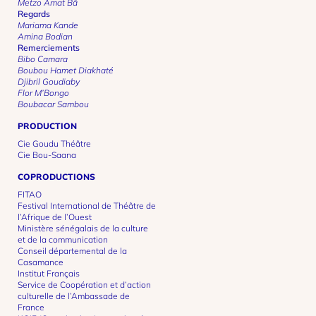
Metzo Amat Bâ
Regards
Mariama Kande
Amina Bodian
Remerciements
Bibo Camara
Boubou Hamet Diakhaté
Djibril Goudiaby
Flor M’Bongo
Boubacar Sambou
PRODUCTION
Cie Goudu Théâtre
Cie Bou-Saana
COPRODUCTIONS
FITAO
Festival International de Théâtre de
l’Afrique de l’Ouest
Ministère sénégalais de la culture
et de la communication
Conseil départemental de la
Casamance
Institut Français
Service de Coopération et d’action
culturelle de l’Ambassade de
France